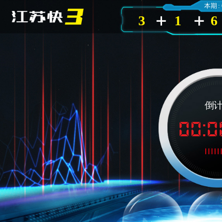
本期 :
3
1
6
倒
00:0