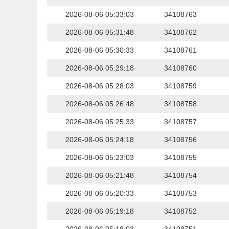
2026-08-06 05:33:03
34108763
2026-08-06 05:31:48
34108762
2026-08-06 05:30:33
34108761
2026-08-06 05:29:18
34108760
2026-08-06 05:28:03
34108759
2026-08-06 05:26:48
34108758
2026-08-06 05:25:33
34108757
2026-08-06 05:24:18
34108756
2026-08-06 05:23:03
34108755
2026-08-06 05:21:48
34108754
2026-08-06 05:20:33
34108753
2026-08-06 05:19:18
34108752