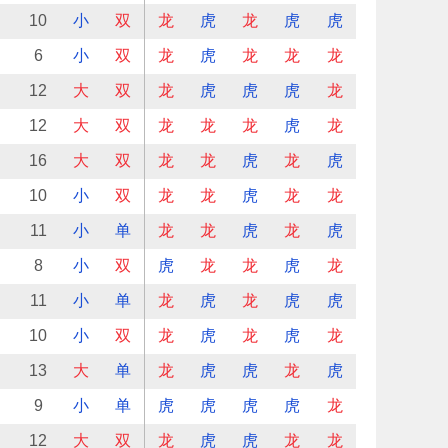
10
小
双
龙
虎
龙
虎
虎
6
小
双
龙
虎
龙
龙
龙
12
大
双
龙
虎
虎
虎
龙
12
大
双
龙
龙
龙
虎
龙
16
大
双
龙
龙
虎
龙
虎
10
小
双
龙
龙
虎
龙
龙
11
小
单
龙
龙
虎
龙
虎
8
小
双
虎
龙
龙
虎
龙
11
小
单
龙
虎
龙
虎
虎
10
小
双
龙
虎
龙
虎
龙
13
大
单
龙
虎
虎
龙
虎
9
小
单
虎
虎
虎
虎
龙
12
大
双
龙
虎
虎
龙
龙