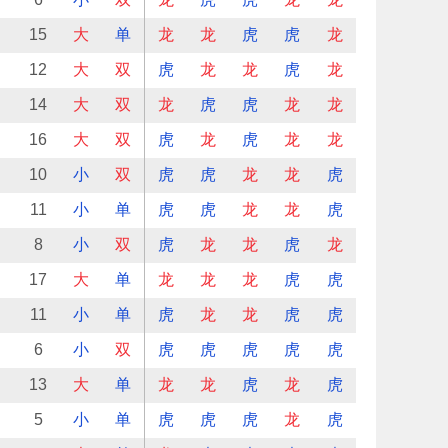
15
大
单
龙
龙
虎
虎
龙
12
大
双
虎
龙
龙
虎
龙
14
大
双
龙
虎
虎
龙
龙
16
大
双
虎
龙
虎
龙
龙
10
小
双
虎
虎
龙
龙
虎
11
小
单
虎
虎
龙
龙
虎
8
小
双
虎
龙
龙
虎
龙
17
大
单
龙
龙
龙
虎
虎
11
小
单
虎
龙
龙
虎
虎
6
小
双
虎
虎
虎
虎
虎
13
大
单
龙
龙
虎
龙
虎
5
小
单
虎
虎
虎
龙
虎