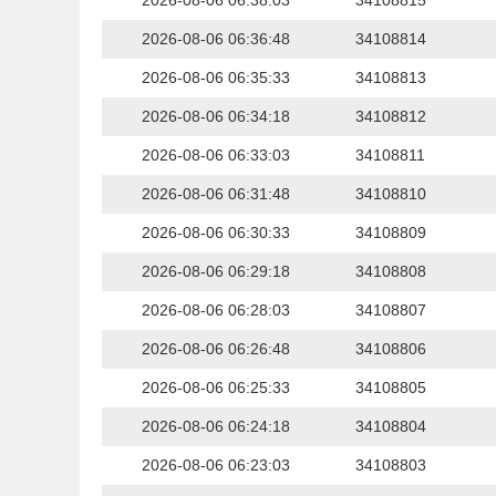
2026-08-06 06:38:03
34108815
2026-08-06 06:36:48
34108814
2026-08-06 06:35:33
34108813
2026-08-06 06:34:18
34108812
2026-08-06 06:33:03
34108811
2026-08-06 06:31:48
34108810
2026-08-06 06:30:33
34108809
2026-08-06 06:29:18
34108808
2026-08-06 06:28:03
34108807
2026-08-06 06:26:48
34108806
2026-08-06 06:25:33
34108805
2026-08-06 06:24:18
34108804
2026-08-06 06:23:03
34108803