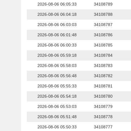
2026-08-06 06:05:33
34108789
2026-08-06 06:04:18
34108788
2026-08-06 06:03:03
34108787
2026-08-06 06:01:48
34108786
2026-08-06 06:00:33
34108785
2026-08-06 05:59:18
34108784
2026-08-06 05:58:03
34108783
2026-08-06 05:56:48
34108782
2026-08-06 05:55:33
34108781
2026-08-06 05:54:18
34108780
2026-08-06 05:53:03
34108779
2026-08-06 05:51:48
34108778
2026-08-06 05:50:33
34108777