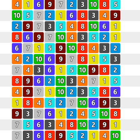
04
01
06
09
07
02
03
10
08
05
10
05
07
02
01
06
08
03
04
09
02
09
07
03
05
04
08
10
06
01
08
06
09
07
10
04
03
05
02
01
06
07
01
05
09
10
08
04
03
02
04
02
10
06
09
07
08
01
05
03
07
04
03
06
01
05
10
09
08
02
08
09
06
02
10
03
04
07
01
05
04
09
07
01
10
02
03
05
08
06
01
08
04
05
02
07
10
06
09
03
09
03
07
06
01
02
04
05
10
08
07
05
06
03
04
08
10
02
09
01
07
03
06
08
09
05
02
01
04
10