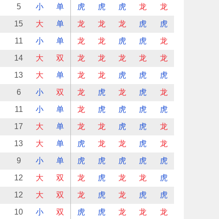
5
小
单
虎
虎
虎
龙
龙
15
大
单
龙
龙
龙
虎
虎
11
小
单
龙
龙
虎
虎
龙
14
大
双
龙
龙
龙
龙
龙
13
大
单
龙
龙
虎
虎
虎
6
小
双
龙
虎
龙
虎
龙
11
小
单
龙
虎
虎
虎
虎
17
大
单
龙
龙
虎
虎
龙
13
大
单
虎
龙
龙
虎
龙
9
小
单
虎
虎
虎
虎
虎
12
大
双
龙
虎
龙
龙
虎
12
大
双
龙
虎
龙
虎
虎
10
小
双
虎
虎
龙
龙
龙