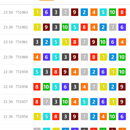
双面统计
长龙统计
号码分布
23:50
751963
号码走势
路珠分析
号码前后路珠
23:30
751962
23:10
751961
冷热分析
冠亚和路珠
冠亚和走势
22:50
751960
单双大小历史
龙虎统计
龙虎路珠
22:30
751959
号码规律统计
今日号码统计
位置走势
22:10
751958
21:50
751957
冠亚和两面历史
单双大小路珠
21:30
751956