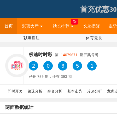
首充优惠30
首页
长龙提醒
走势
彩票大厅
站长推荐
彩票投注
体育竞技
极速时时彩
第
14079671
期开奖号码
2
0
6
5
1
已开
759
期，还有
393
期
即时开奖
路珠分析
综合分析
基本走势
冷热分析
龙虎
两面数据统计