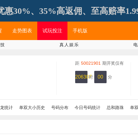
惠30%、35%高返佣、至高赔率1.9999
醒
走势图表
试玩投注
手机版
竞技
真人娱乐
距
50021901
期开奖仅有
206307
00
时
分
20
秒
龙统计
单双大小历史
号码分布
今日号码统计
总和路珠
单