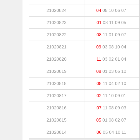
21020824
04
05
10
06
07
21020823
01
08
11
09
05
21020822
08
11
01
09
07
21020821
09
03
08
10
04
21020820
11
03
02
01
04
21020819
08
01
03
06
10
21020818
08
11
04
02
10
21020817
02
11
10
09
01
21020816
07
11
08
09
03
21020815
05
01
08
02
07
21020814
06
05
04
10
11