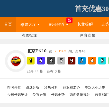
首充优惠30
首页
长龙提醒
走势
彩票大厅
站长推荐
彩票投注
体育竞技
北京PK10
第
751963
期开奖号码
已开
44
期，还有
0
期
即时开奖
路珠分析
冷热分析
冠亚和走势
单双大小历史
今日号码统计
位置走势
号码走势
两面数据统计
冠亚和两