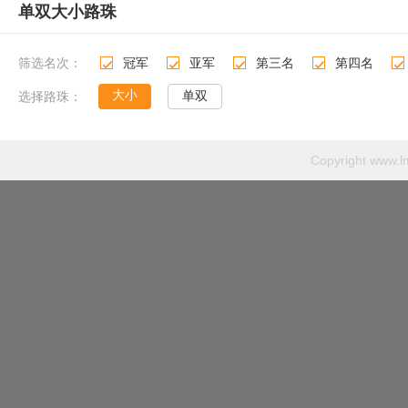
单双大小路珠
筛选名次：
冠军
亚军
第三名
第四名
1
2
3
4
5
大小
单双
选择路珠：
Copyright
www.l