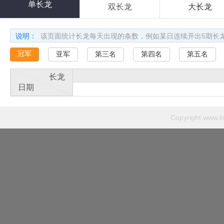
单长龙
双长龙
大长龙
说明：
该页面统计长龙每天出现的条数，例如某日连续开出5期长龙
冠军
亚军
第三名
第四名
第五名
长龙
日期
Copyright
www.l