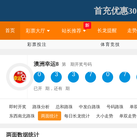
首充优惠30
首页
长龙提醒
走势
彩票大厅
站长推荐
彩票投注
体育竞技
澳洲幸运8
第
期开奖号码
3
3
5
2
5
5
已开
期，还有
期
即时开奖
路珠分析
总和路珠
中发白路珠
号码路珠
单
东西南北路珠
两面统计
每日长龙统计
大小走势
单双走势
两面数据统计