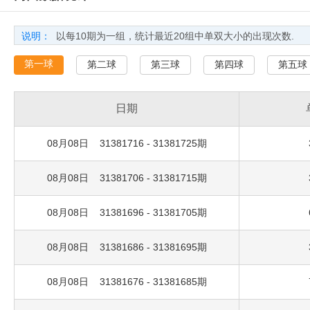
说明：
以每10期为一组，统计最近20组中单双大小的出现次数.
第一球
第二球
第三球
第四球
第五球
日期
08月08日 31381716 - 31381725期
08月08日 31381706 - 31381715期
08月08日 31381696 - 31381705期
08月08日 31381686 - 31381695期
08月08日 31381676 - 31381685期