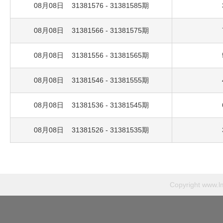
08月08日 31381576 - 31381585期
08月08日 31381566 - 31381575期
08月08日 31381556 - 31381565期
08月08日 31381546 - 31381555期
08月08日 31381536 - 31381545期
08月08日 31381526 - 31381535期
Copyright
www.l