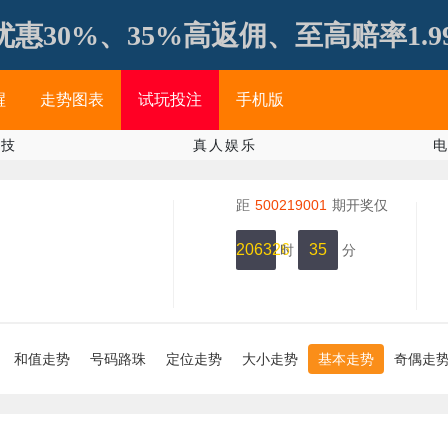
惠30%、35%高返佣、至高赔率1.9999
醒
走势图表
试玩投注
手机版
竞技
真人娱乐
距
500219001
期开奖仅
206326
35
时
分
有
45
秒
和值走势
号码路珠
定位走势
大小走势
基本走势
奇偶走