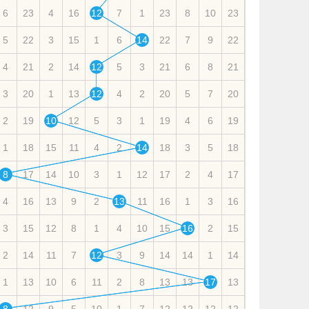
6
23
4
16
12
7
1
23
8
10
23
5
22
3
15
1
6
14
22
7
9
22
4
21
2
14
12
5
3
21
6
8
21
3
20
1
13
12
4
2
20
5
7
20
2
19
10
12
5
3
1
19
4
6
19
1
18
15
11
4
2
14
18
3
5
18
8
17
14
10
3
1
12
17
2
4
17
4
16
13
9
2
13
11
16
1
3
16
3
15
12
8
1
4
10
15
16
2
15
2
14
11
7
12
3
9
14
14
1
14
1
13
10
6
11
2
8
13
13
17
13