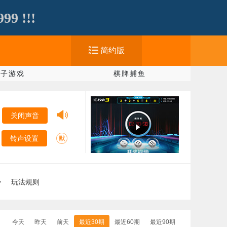
 !!!
简约版
电子游戏
棋牌捕鱼
关闭声音
铃声设置
势
玩法规则
今天
昨天
前天
最近30期
最近60期
最近90期