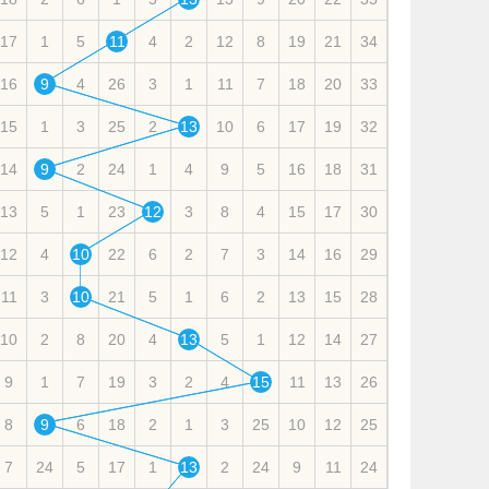
17
1
5
11
4
2
12
8
19
21
34
16
9
4
26
3
1
11
7
18
20
33
15
1
3
25
2
13
10
6
17
19
32
14
9
2
24
1
4
9
5
16
18
31
13
5
1
23
12
3
8
4
15
17
30
12
4
10
22
6
2
7
3
14
16
29
11
3
10
21
5
1
6
2
13
15
28
10
2
8
20
4
13
5
1
12
14
27
9
1
7
19
3
2
4
15
11
13
26
8
9
6
18
2
1
3
25
10
12
25
7
24
5
17
1
13
2
24
9
11
24