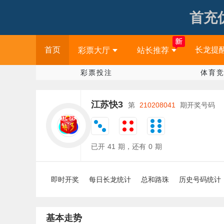
首充优
首页
长龙提
彩票大厅
站长推荐
彩票投注
体育
江苏快3
第
210208041
期开奖号码
已开
41
期，还有
0
期
即时开奖
每日长龙统计
总和路珠
历史号码统计
基本走势