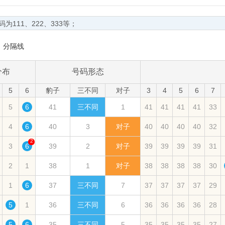
111、222、333等；
）如中奖号码为121、112、211等。
分隔线
为136、624等。
分布
号码形态
5
6
豹子
三不同
对子
3
4
5
6
7
清晰。
5
6
41
三不同
1
41
41
41
41
33
次数。
均遗漏＝统计期内的总遗漏数/(出现次数+1)）。
4
6
40
3
对子
40
40
40
40
32
值。
2
3
6
39
2
对子
39
39
39
39
31
大值。
2
1
38
1
对子
38
38
38
38
30
1
6
37
三不同
7
37
37
37
37
29
5
1
36
三不同
6
36
36
36
36
28
5
6
35
三不同
5
35
35
35
35
27