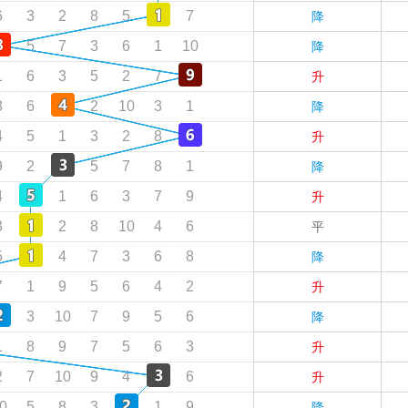
6
3
2
8
5
7
降
5
7
3
6
1
10
降
1
6
3
5
2
7
升
8
6
2
10
3
1
降
4
5
1
3
2
8
升
9
2
5
7
8
1
降
4
1
6
3
7
9
升
3
2
8
10
4
6
平
5
4
7
3
6
8
降
7
1
9
5
6
4
2
升
3
10
7
9
5
6
降
1
8
9
7
5
6
3
升
2
7
10
9
4
6
升
0
5
8
3
1
9
降