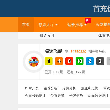
首充优
首页
长龙提
彩票大厅
站长推荐
彩票投注
体育
极速飞艇
第
54750320
期开奖号码
已开
196
期，还有
956
期
即时开奖
路珠分析
冷热分析
冠亚和走势
单双
今日号码统计
位置走势
号码走势
两面数据统计