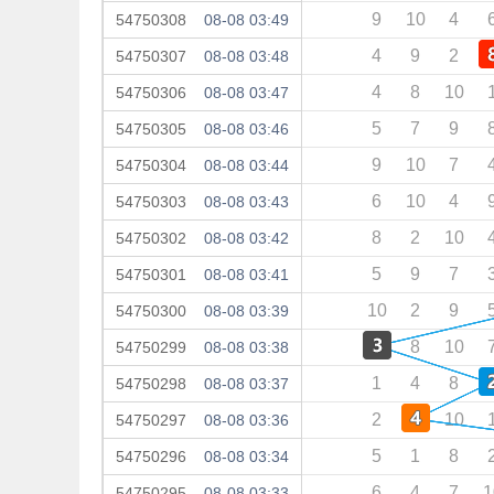
9
10
4
54750308
08-08 03:49
4
9
2
54750307
08-08 03:48
4
8
10
54750306
08-08 03:47
5
7
9
54750305
08-08 03:46
9
10
7
54750304
08-08 03:44
6
10
4
54750303
08-08 03:43
8
2
10
54750302
08-08 03:42
5
9
7
54750301
08-08 03:41
10
2
9
54750300
08-08 03:39
8
10
54750299
08-08 03:38
1
4
8
54750298
08-08 03:37
2
10
54750297
08-08 03:36
5
1
8
54750296
08-08 03:34
6
4
7
1
54750295
08-08 03:33