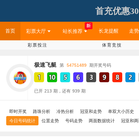
首充优惠30
首页
长龙提醒
走势
彩票大厅
站长推荐
彩票投注
体育竞技
极速飞艇
第
54751489
期开奖号码
已开
213
期，还有
939
期
即时开奖
路珠分析
冷热分析
冠亚和走势
单双大小历史
今日号码统计
位置走势
号码走势
两面数据统计
冠亚和两