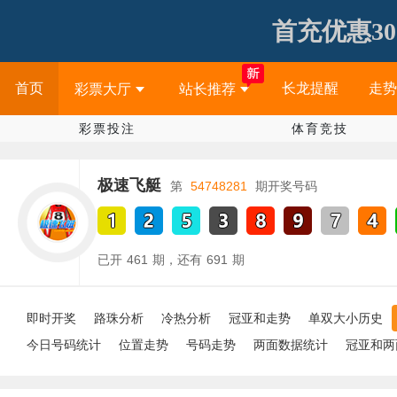
首充优惠30
首页
长龙提醒
走势
彩票大厅
站长推荐
彩票投注
体育竞技
极速飞艇
第
54748281
期开奖号码
已开
461
期，还有
691
期
即时开奖
路珠分析
冷热分析
冠亚和走势
单双大小历史
今日号码统计
位置走势
号码走势
两面数据统计
冠亚和两