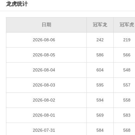
龙虎统计
日期
冠军龙
冠军虎
2026-08-06
242
219
2026-08-05
586
566
2026-08-04
604
548
2026-08-03
595
557
2026-08-02
594
558
2026-08-01
569
583
2026-07-31
584
568