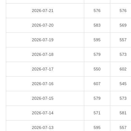
2026-07-21
576
576
2026-07-20
583
569
2026-07-19
595
557
2026-07-18
579
573
2026-07-17
550
602
2026-07-16
607
545
2026-07-15
579
573
2026-07-14
571
581
2026-07-13
595
557